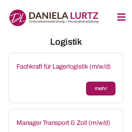
Zum
Inhalt
Tog
springen
Nav
Logistik
Home
Für Bewerber
Fachkraft für Lagerlogistik (m/w/d)
Für Unternehmen
mehr
Über Uns
Kontakt
Manager Transport & Zoll (m/w/d)