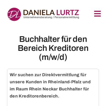
Zum
Inhalt
Tog
springen
Nav
Home
Buchhalter für den
Bereich Kreditoren
Für Bewerber
(m/w/d)
Für Unternehmen
Wir suchen zur Direktvermittlung für
Über Uns
unsere Kunden in Rheinland-Pfalz und
im Raum Rhein Neckar Buchhalter für
den Kreditorenbereich.
Kontakt