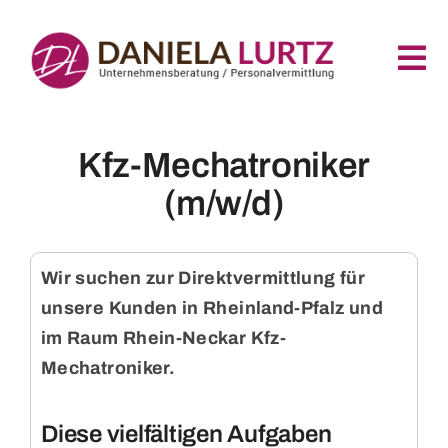
Zum
Inhalt
Tog
springen
Nav
Home
Kfz-Mechatroniker
(m/w/d)
Für Bewerber
Für Unternehmen
Wir suchen zur Direktvermittlung für
unsere Kunden in Rheinland-Pfalz und
im Raum Rhein-Neckar Kfz-
Über Uns
Mechatroniker.
Kontakt
Diese vielfältigen Aufgaben